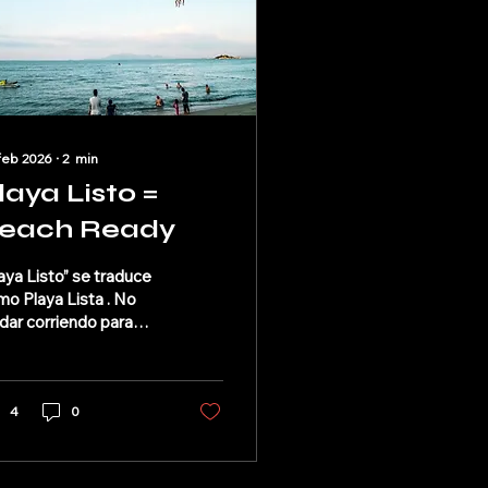
feb 2026
∙
2
min
laya Listo =
each Ready
aya Listo” se traduce
o Playa Lista . No
dar corriendo para
ontrar sillas.”No
omprar cosas que
ca volverás a usar.”No
ebimos haber planeado
4
0
o mejor.”
mplemente… playa
ta. Esa idea fue lo que