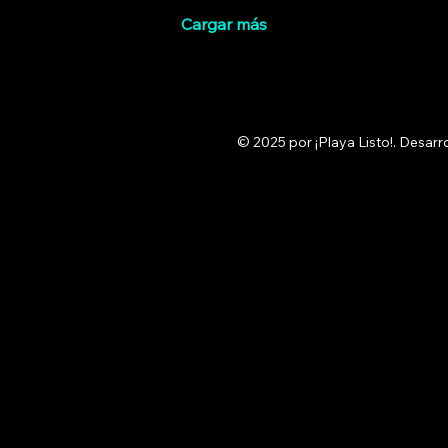
proveedores necesitan
dio
Cargar más
acceso. Llegan
Qu
paquetes. Los aires
per
acondicionados
Pue
permanecen apagados.
pr
Los pequeños detalles
día
se convierten en
ex
© 2025 por ¡Playa Listo!. Desarr
problemas más grandes
vol
cuando nadie está
de 
pendiente. Y cuando por
co
fin aterrizas en el paraíso,
tu 
lo último que quieres es
es
tener que revisar y
pla
resolver temas de...