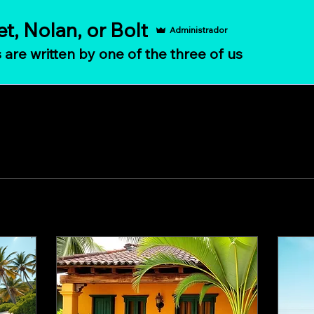
t, Nolan, or Bolt
Administrador
s are written by one of the three of us