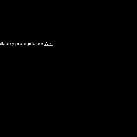
 inicio a todo.
eríamos que las
sonas llegaran a
rto Vallarta ya
eparadas para un gran
 de playa, sin vueltas
tra, compras
ollado y protegido por
Wix.
uminosas ni carreras
último minuto. Así es
mo funciona. Antes de
viaje, mientras todavía
tás en casa y en modo
neación,...