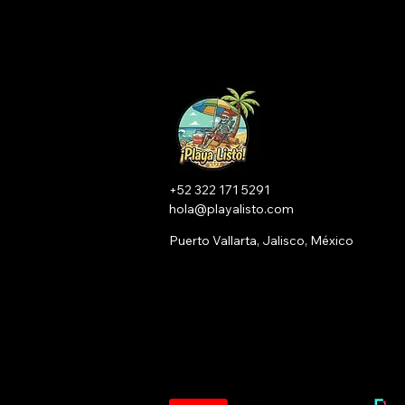
not speaking from
headlines; we are
speaking from what we
see every day.
+52 322 171 5291
hola@playalisto.com
Puerto Vallarta, Jalisco, México